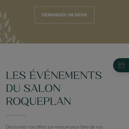
DEMANDER UN DEVIS
LES ÉVÉNEMENTS
DU SALON
Restaurant du Pré Catelan
ROQUEPLAN
Votre événement - Demande de
+33 (0)1 44 14 41 14
devis
La Ferme du Pré
Découvrez nos offres sur-mesure pour faire de vos
+33 (0)1 44 14 41 40