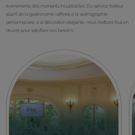
événements des moments inoubliables. Du service traiteur,
allant de la gastronomie raffinée à la scénographie
Les Salons
personnalisée, à la décoration élégante, nous mettons tout en
+33 (0)1 44 14 41 00
œuvre pour satisfaire vos besoins.