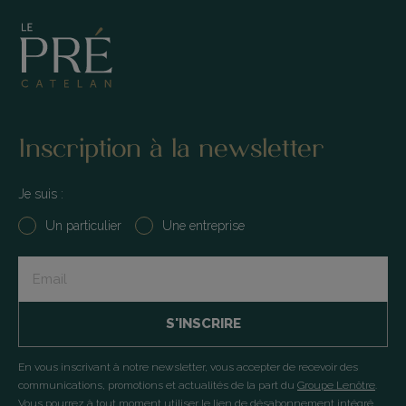
Inscription à la newsletter
Je suis :
Un particulier
Une entreprise
Input
+
submit
En vous inscrivant à notre newsletter, vous accepter de recevoir des
communications, promotions et actualités de la part du
Groupe Lenôtre
.
Vous pourrez à tout moment utiliser le lien de désabonnement intégré