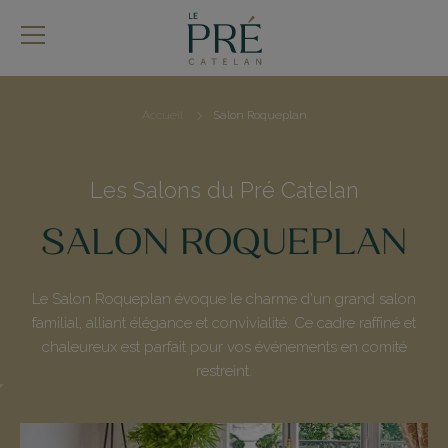
Aller
au
contenu
principal
Accueil
Salon Roqueplan
Fil
d'Ariane
Les Salons du Pré Catelan
SALON ROQUEPLAN
Le Salon Roqueplan évoque le charme d'un grand salon
familial, alliant élégance et convivialité. Ce cadre raffiné et
chaleureux est parfait pour vos événements en comité
restreint.