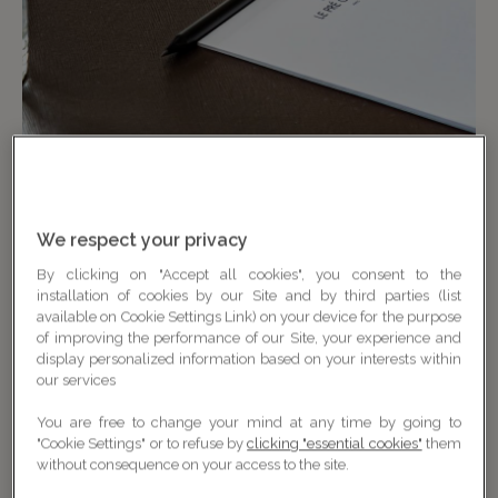
We respect your privacy
By clicking on "Accept all cookies", you consent to the
installation of cookies by our Site and by third parties (list
available on Cookie Settings Link) on your device for the purpose
of improving the performance of our Site, your experience and
display personalized information based on your interests within
our services
You are free to change your mind at any time by going to
"Cookie Settings" or to refuse by
clicking "essential cookies"
them
without consequence on your access to the site.